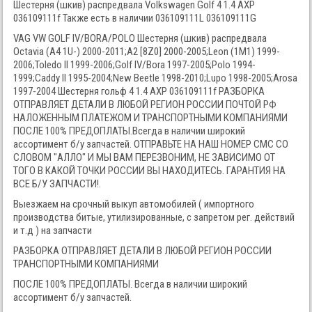
Шестерня (шкив) распредвала Volkswagen Golf 4 1.4 AXP
036109111f Также есть в наличии 036109111L 036109111G
VAG VW GOLF IV/BORA/POLO Шестерня (шкив) распредвала
Octavia (A4 1U-) 2000-2011;A2 [8Z0] 2000-2005;Leon (1M1) 1999-
2006;Toledo II 1999-2006;Golf IV/Bora 1997-2005;Polo 1994-
1999;Caddy II 1995-2004;New Beetle 1998-2010;Lupo 1998-2005;Arosa
1997-2004 Шестерня гольф 4 1.4 AXP 036109111f РАЗБОРКА
ОТПРАВЛЯЕТ ДЕТАЛИ В ЛЮБОЙ РЕГИОН РОССИИ ПОЧТОЙ РФ
НАЛОЖЕННЫМ ПЛАТЕЖОМ И ТРАНСПОРТНЫМИ КОМПАНИЯМИ
ПОСЛЕ 100% ПРЕДОПЛАТЫ.Всегда в наличии широкий
ассортимент б/у запчастей. ОТПРАВЬТЕ НА НАШ НОМЕР СМС СО
СЛОВОМ "АЛЛО" И МЫ ВАМ ПЕРЕЗВОНИМ, НЕ ЗАВИСИМО ОТ
ТОГО В КАКОЙ ТОЧКИ РОССИИ ВЫ НАХОДИТЕСЬ. ГАРАНТИЯ НА
ВСЕ Б/У ЗАПЧАСТИ!.
Выезжаем на срочный выкуп автомобилей ( импортного
производства битые, утилизированные, с запретом рег. действий
и т.д ) на запчасти
РАЗБОРКА ОТПРАВЛЯЕТ ДЕТАЛИ В ЛЮБОЙ РЕГИОН РОССИИ
ТРАНСПОРТНЫМИ КОМПАНИЯМИ
ПОСЛЕ 100% ПРЕДОПЛАТЫ. Всегда в наличии широкий
ассортимент б/у запчастей.