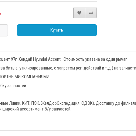
.
Купить
ент 97г. Хендай Hyundai Accent . Стоимость указана за один рычаг
 битые, утилизированные, с запретом рег. действий и т.д ) на запчаст
НСПОРТНЫМИ КОМПАНИЯМИ
б/у запчастей.
овые Линии, КИТ, ПЭК, ЖелДорЭкспедиция, СДЭК). Доставку до филиала
и широкий ассортимент б/у запчастей.