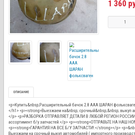
1 360 р
ОПИСАНИЕ
<p>Купить&nbsp;Расширительный бачок 2.8 ААА ШАРАН фольксваген 
</h1> <p><strong>Выезжаем на&nbsp; срочный&nbsp;&nbsp; выкуп
</p> <p>РАЗБОРКА ОТПРАВЛЯЕТ ДЕТАЛИ В ЛЮБОЙ РЕГИОН РОСС
ассортимент б/у запчастей.</p> <p><strong>ОТПРАВЬТЕ НА НАШ
<p><strong>ГАРАНТИЯ НА ВСЕ Б/У ЗАПЧАСТИ!.</strong></p> <p>&nb
Выезжаем на срочный выкуп автомобилей ( импортного производства