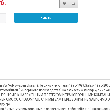
уб.
Купить
VW Volkswagen Sharan&nbsp;</p> <p>Sharan 1995-1999;Galaxy 1995-200
 автомобилей ( импортного производства) на запчасти</strong></p> 
ИИ ПОЧТОЙ РФ НАЛОЖЕННЫМ ПЛАТЕЖОМ И ТРАНСПОРТНЫМИ КОМПАНИЯМИ
 НОМЕР СМС СО СЛОВОМ "АЛЛО" И МЫ ВАМ ПЕРЕЗВОНИМ, НЕ ЗАВИСИМО О
sp;</p>
 битые, утилизированные, с запретом рег. действий и т.д ) на запчаст