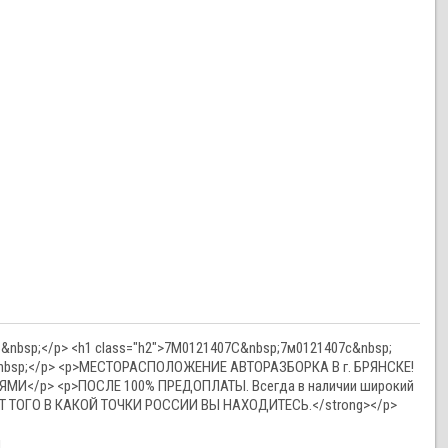
6&nbsp;</p> <h1 class="h2">7M0121407C&nbsp;7м0121407с&nbsp;
<p>&nbsp;</p> <p>МЕСТОРАСПОЛОЖЕНИЕ АВТОРАЗБОРКА В г. БРЯНСКЕ!
</p> <p>ПОСЛЕ 100% ПРЕДОПЛАТЫ. Всегда в наличии широкий
Т ТОГО В КАКОЙ ТОЧКИ РОССИИ ВЫ НАХОДИТЕСЬ.</strong></p>
и