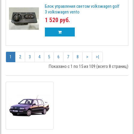
Блок управления светом volkswagen golf
3 volkswagen vento
1 520 руб.
1
2
3
4
5
6
7
8
>
>|
Показано с 1 по 15 из 109 (всего 8 страниц)