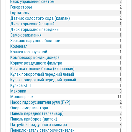
Блок управления светом
2
Генераторы
2
Глушитель
1
Датчик холостого хода (клапан)
2
Диск тормозной задний
1
Диск тормозной передний
1
Замок зажигания
1
Зеркало наружное боковое
1
Коленвал
1
Коллектор впускной
1
Компрессор кондиционера
1
Корпус воздушного фильтра
1
Крышка головки блока (клапанная)
1
Кулак поворотный передний левый
1
Кулак поворотный передний правый
1
Кулиса КПП
1
Маховик
3
Моновпрыск
11
Насос гидроусилителя руля (ГУР)
2
Опора амортизатора
3
Панель передняя (телевизор)
2
Панель приборов (щиток)
8
Патрубок воздушного фильтра
3
Переключатель стеклоочистителей
1