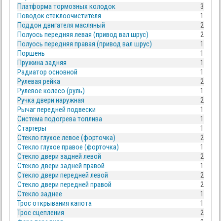
Платформа тормозных колодок
3
Поводок стеклоочистителя
1
Поддон двигателя масляный
2
Полуось передняя левая (привод вал шрус)
2
Полуось передняя правая (привод вал шрус)
1
Поршень
1
Пружина задняя
1
Радиатор основной
1
Рулевая рейка
2
Рулевое колесо (руль)
1
Ручка двери наружная
2
Рычаг передней подвески
1
Система подогрева топлива
1
Стартеры
1
Стекло глухое левое (форточка)
2
Стекло глухое правое (форточка)
1
Стекло двери задней левой
2
Стекло двери задней правой
1
Стекло двери передней левой
2
Стекло двери передней правой
2
Стекло заднее
1
Трос открывания капота
1
Трос сцепления
2