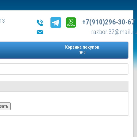
13
+7(910)296-30-67
razbor.32@mail.r
Корзина покупок
0
зать