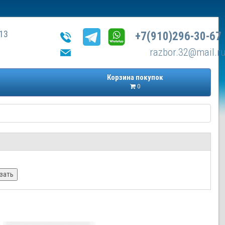
13
+7(910)296-30-67
razbor.32@mail.r
Корзина покупок
0
зать