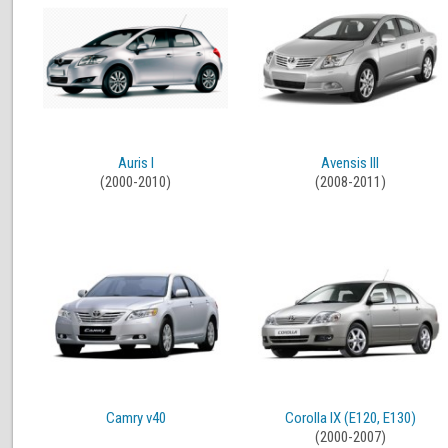
Auris I
Avensis III
(2000-2010)
(2008-2011)
Camry v40
Corolla IX (E120, E130)
(2000-2007)