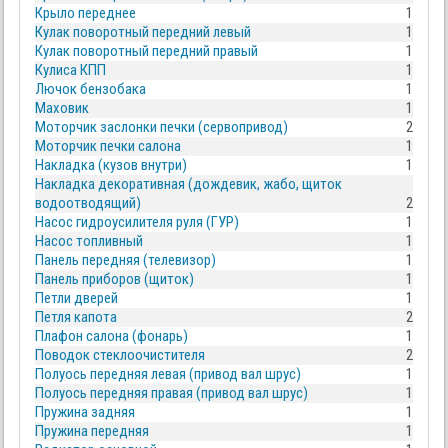
Крыло переднее
1
Кулак поворотный передний левый
1
Кулак поворотный передний правый
1
Кулиса КПП
1
Лючок бензобака
1
Маховик
1
Моторчик заслонки печки (сервопривод)
2
Моторчик печки салона
1
Накладка (кузов внутри)
1
Накладка декоративная (дождевик, жабо, щиток
водоотводящий)
2
Насос гидроусилителя руля (ГУР)
1
Насос топливный
1
Панель передняя (телевизор)
1
Панель приборов (щиток)
1
Петли дверей
1
Петля капота
2
Плафон салона (фонарь)
1
Поводок стеклоочистителя
2
Полуось передняя левая (привод вал шрус)
1
Полуось передняя правая (привод вал шрус)
1
Пружина задняя
1
Пружина передняя
1