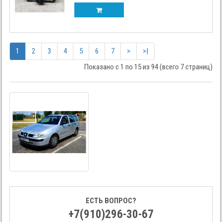
1
2
3
4
5
6
7
>
>|
Показано с 1 по 15 из 94 (всего 7 страниц)
ЕСТЬ ВОПРОС?
+7(910)296-30-67