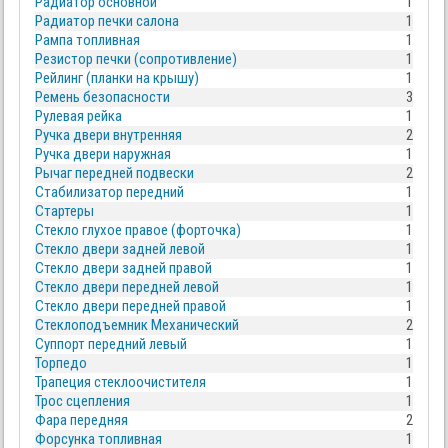
Радиатор основной
1
Радиатор печки салона
1
Рампа топливная
1
Резистор печки (сопротивление)
1
Рейлинг (планки на крышу)
1
Ремень безопасности
3
Рулевая рейка
1
Ручка двери внутренняя
2
Ручка двери наружная
1
Рычаг передней подвески
2
Стабилизатор передний
1
Стартеры
1
Стекло глухое правое (форточка)
1
Стекло двери задней левой
1
Стекло двери задней правой
1
Стекло двери передней левой
1
Стекло двери передней правой
1
Стеклоподъемник Механический
2
Суппорт передний левый
1
Торпедо
1
Трапеция стеклоочистителя
1
Трос сцепления
1
Фара передняя
2
Форсунка топливная
1