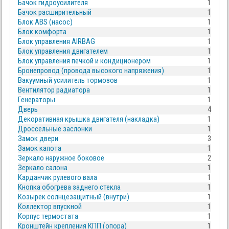
Бачок гидроусилителя
1
Бачок расширительный
1
Блок ABS (насос)
1
Блок комфорта
1
Блок управления AIRBAG
1
Блок управления двигателем
1
Блок управления печкой и кондиционером
1
Бронепровод (провода высокого напряжения)
1
Вакуумный усилитель тормозов
1
Вентилятор радиатора
1
Генераторы
1
Дверь
4
Декоративная крышка двигателя (накладка)
1
Дроссельные заслонки
1
Замок двери
3
Замок капота
1
Зеркало наружное боковое
2
Зеркало салона
1
Карданчик рулевого вала
1
Кнопка обогрева заднего стекла
1
Козырек солнцезащитный (внутри)
1
Коллектор впускной
1
Корпус термостата
1
Кронштейн крепления КПП (опора)
1