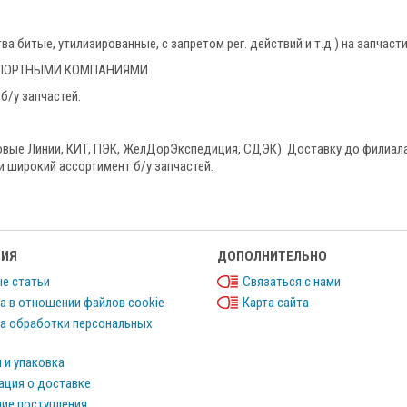
 битые, утилизированные, с запретом рег. действий и т.д ) на запчаст
НСПОРТНЫМИ КОМПАНИЯМИ
б/у запчастей.
овые Линии, КИТ, ПЭК, ЖелДорЭкспедиция, СДЭК). Доставку до филиала
и широкий ассортимент б/у запчастей.
ИЯ
ДОПОЛНИТЕЛЬНО
е статьи
Связаться с нами
а в отношении файлов cookie
Карта сайта
а обработки персональных
 и упаковка
ция о доставке
ие поступления