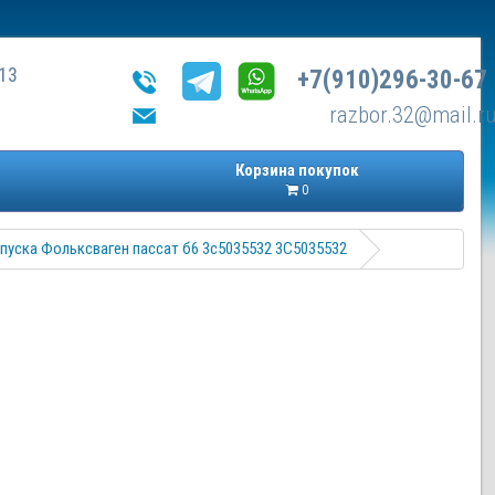
13
+7(910)296-30-67
razbor.32@mail.r
Корзина покупок
0
ыпуска Фольксваген пассат б6 3c5035532 3С5035532