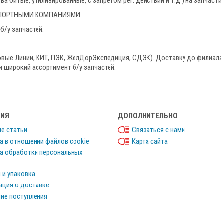
 битые, утилизированные, с запретом рег. действий и т.д ) на запчаст
НСПОРТНЫМИ КОМПАНИЯМИ
б/у запчастей.
овые Линии, КИТ, ПЭК, ЖелДорЭкспедиция, СДЭК). Доставку до филиала
и широкий ассортимент б/у запчастей.
ИЯ
ДОПОЛНИТЕЛЬНО
е статьи
Связаться с нами
а в отношении файлов cookie
Карта сайта
а обработки персональных
 и упаковка
ция о доставке
ие поступления