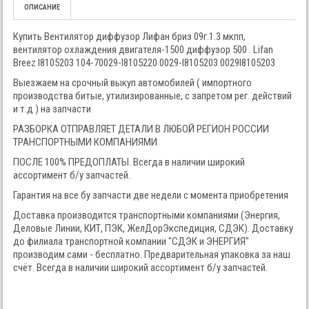
ОПИСАНИЕ
Купить Вентилятор диффузор Лифан бриз 09г.1.3 мкпп,
вентилятор охлаждения двигателя-1500 диффузор 500 . Lifan
Breez l8105203 104-70029-l8105220 0029-l8105203 0029l8105203
Выезжаем на срочный выкуп автомобилей ( импортного
производства битые, утилизированные, с запретом рег. действий
и т.д ) на запчасти
РАЗБОРКА ОТПРАВЛЯЕТ ДЕТАЛИ В ЛЮБОЙ РЕГИОН РОССИИ
ТРАНСПОРТНЫМИ КОМПАНИЯМИ
ПОСЛЕ 100% ПРЕДОПЛАТЫ. Всегда в наличии широкий
ассортимент б/у запчастей.
Гарантия на все бу запчасти две недели с момента приобретения
Доставка производится транспортными компаниями (Энергия,
Деловые Линии, КИТ, ПЭК, ЖелДорЭкспедиция, СДЭК). Доставку
до филиала транспортной компании "СДЭК и ЭНЕРГИЯ"
производим сами - бесплатно. Предварительная упаковка за наш
счёт. Всегда в наличии широкий ассортимент б/у запчастей.