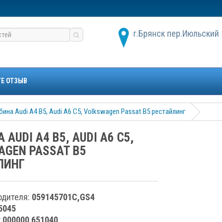
г.Брянск пер.Июльский 
ТЕ ОТЗЫВ
бина Audi A4 B5, Audi A6 C5, Volkswagen Passat B5 рестайлинг
 AUDI A4 B5, AUDI A6 C5,
AGEN PASSAT B5
ЛИНГ
одителя:
059145701C,GS4
5045
2 000000 651040