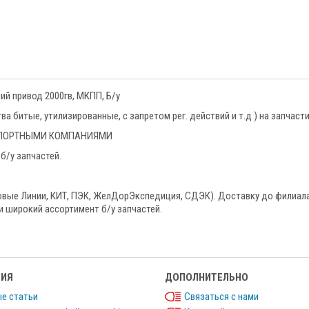
ний привод 2000гв, МКПП, Б/у
 битые, утилизированные, с запретом рег. действий и т.д ) на запчаст
НСПОРТНЫМИ КОМПАНИЯМИ
б/у запчастей.
овые Линии, КИТ, ПЭК, ЖелДорЭкспедиция, СДЭК). Доставку до филиал
и широкий ассортимент б/у запчастей.
ИЯ
ДОПОЛНИТЕЛЬНО
е статьи
Связаться с нами