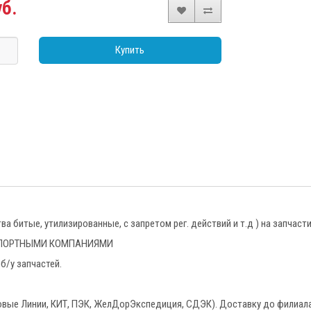
уб.
Купить
 битые, утилизированные, с запретом рег. действий и т.д ) на запчаст
НСПОРТНЫМИ КОМПАНИЯМИ
б/у запчастей.
овые Линии, КИТ, ПЭК, ЖелДорЭкспедиция, СДЭК). Доставку до филиала