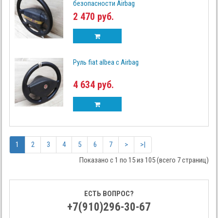
безопасности Airbag
2 470 руб.
Руль fiat albea с Airbag
4 634 руб.
1
2
3
4
5
6
7
>
>|
Показано с 1 по 15 из 105 (всего 7 страниц)
ЕСТЬ ВОПРОС?
+7(910)296-30-67