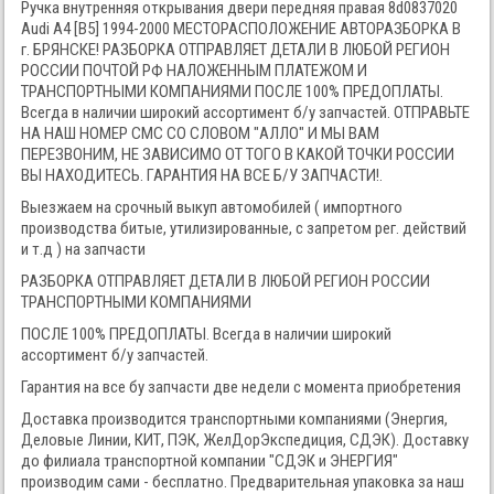
Ручка внутренняя открывания двери передняя правая 8d0837020
Audi A4 [B5] 1994-2000 МЕСТОРАСПОЛОЖЕНИЕ АВТОРАЗБОРКА В
г. БРЯНСКЕ! РАЗБОРКА ОТПРАВЛЯЕТ ДЕТАЛИ В ЛЮБОЙ РЕГИОН
РОССИИ ПОЧТОЙ РФ НАЛОЖЕННЫМ ПЛАТЕЖОМ И
ТРАНСПОРТНЫМИ КОМПАНИЯМИ ПОСЛЕ 100% ПРЕДОПЛАТЫ.
Всегда в наличии широкий ассортимент б/у запчастей. ОТПРАВЬТЕ
НА НАШ НОМЕР СМС СО СЛОВОМ "АЛЛО" И МЫ ВАМ
ПЕРЕЗВОНИМ, НЕ ЗАВИСИМО ОТ ТОГО В КАКОЙ ТОЧКИ РОССИИ
ВЫ НАХОДИТЕСЬ. ГАРАНТИЯ НА ВСЕ Б/У ЗАПЧАСТИ!.
Выезжаем на срочный выкуп автомобилей ( импортного
производства битые, утилизированные, с запретом рег. действий
и т.д ) на запчасти
РАЗБОРКА ОТПРАВЛЯЕТ ДЕТАЛИ В ЛЮБОЙ РЕГИОН РОССИИ
ТРАНСПОРТНЫМИ КОМПАНИЯМИ
ПОСЛЕ 100% ПРЕДОПЛАТЫ. Всегда в наличии широкий
ассортимент б/у запчастей.
Гарантия на все бу запчасти две недели с момента приобретения
Доставка производится транспортными компаниями (Энергия,
Деловые Линии, КИТ, ПЭК, ЖелДорЭкспедиция, СДЭК). Доставку
до филиала транспортной компании "СДЭК и ЭНЕРГИЯ"
производим сами - бесплатно. Предварительная упаковка за наш