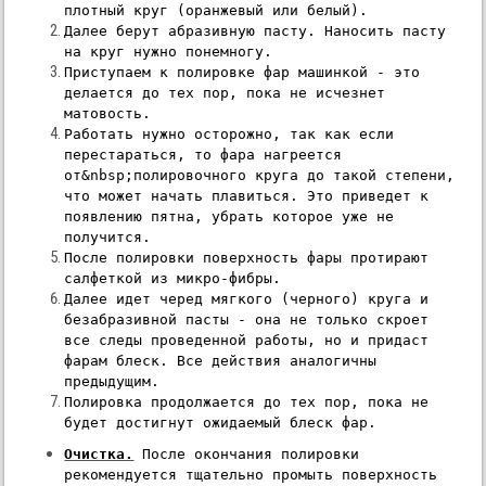
плотный круг (оранжевый или белый).
Далее берут абразивную пасту. Наносить пасту 
на круг нужно понемногу.
Приступаем к полировке фар машинкой - это 
делается до тех пор, пока не исчезнет 
матовость.
Работать нужно осторожно, так как если 
перестараться, то фара нагреется 
от&nbsp;полировочного круга до такой степени, 
что может начать плавиться. Это приведет к 
появлению пятна, убрать которое уже не 
получится.
После полировки поверхность фары протирают 
салфеткой из микро-фибры.
Далее идет черед мягкого (черного) круга и 
безабразивной пасты - она не только скроет 
все следы проведенной работы, но и придаст 
фарам блеск. Все действия аналогичны 
предыдущим.
Полировка продолжается до тех пор, пока не 
будет достигнут ожидаемый блеск фар.
Очистка.
 После окончания полировки 
рекомендуется тщательно промыть поверхность 