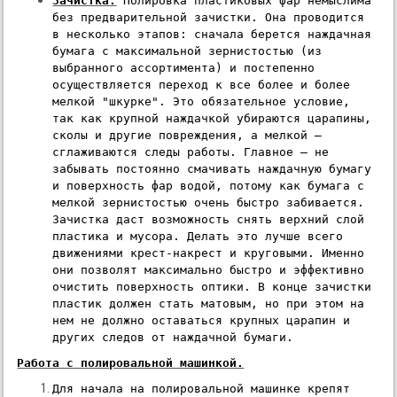
Зачистка.
 Полировка пластиковых фар немыслима 
без предварительной зачистки. Она проводится 
в несколько этапов: сначала берется наждачная 
бумага с максимальной зернистостью (из 
выбранного ассортимента) и постепенно 
осуществляется переход к все более и более 
мелкой "шкурке". Это обязательное условие, 
так как крупной наждачкой убираются царапины, 
сколы и другие повреждения, а мелкой – 
сглаживаются следы работы. Главное – не 
забывать постоянно смачивать наждачную бумагу 
и поверхность фар водой, потому как бумага с 
мелкой зернистостью очень быстро забивается. 
Зачистка даст возможность снять верхний слой 
пластика и мусора. Делать это лучше всего 
движениями крест-накрест и круговыми. Именно 
они позволят максимально быстро и эффективно 
очистить поверхность оптики. В конце зачистки 
пластик должен стать матовым, но при этом на 
нем не должно оставаться крупных царапин и 
других следов от наждачной бумаги.
Работа с полировальной машинкой.
Для начала на полировальной машинке крепят 