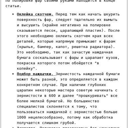
по полировке фар своими руками находится в конце 
статьи.
Оклейка скотчем.
 Перед тем как начать шкурить 
поверхность фар, следует тщательно их вымыть 
и высушить (крайне негативно на полировке 
сказывается песок, царапающий пластик). После 
этого необходимо оклеить скотчем края всех 
деталей, которые напрямую примыкают к фарам 
(крылья, бампер, капот, решетка радиатора). 
Это необходимо, так как зачастую наждачная 
бумага соскальзывает с фары и царапает кузов, 
покраска которого потом обойдется "в 
копейку".
Подбор наждачки. 
Зернистость наждачной бумаги 
может быть разной, это определяется в каждом 
конкретном случае. При наличии глубоких 
царапин некоторые мастера советую начинать с 
зернистости в 600 и далее "прошкуривать" все 
более мелкой бумагой. Но большинство 
специалистов склоняется к тому, что 
пользоваться наждачкой с зернистостью больше 
1000 нецелесообразно, потому как обработка 
получается слишком грубой.