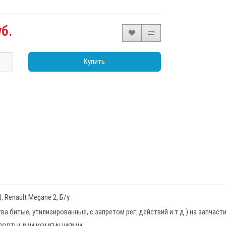
уб.
Купить
 Renault Megane 2, Б/у
 битые, утилизированные, с запретом рег. действий и т.д ) на запчаст