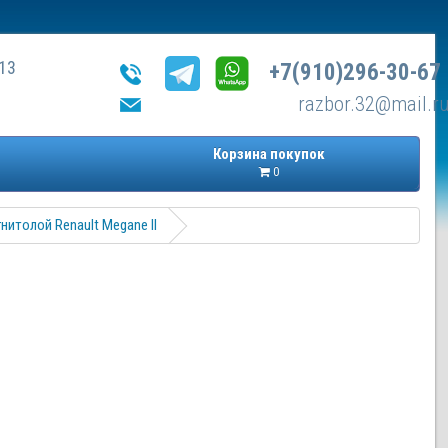
13
+7(910)296-30-67
razbor.32@mail.r
Корзина покупок
0
итолой Renault Megane II