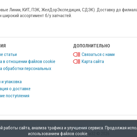
овые Линии, КИТ, ПЭК, ЖелДорЭкспедиция, СДЭК). Доставку до филиал
и широкий ассортимент б/у запчастей.
ИЯ
ДОПОЛНИТЕЛЬНО
е статьи
Связаться с нами
а в отношении файлов cookie
Карта сайта
а обработки персональных
 и упаковка
ция о доставке
ие поступления
 работы сайта, анализа трафика и улучшения сервиса. Продолжая испо
Работает на
ocStore
использованием файлов cookie.
Интернет магазин запчастей БиБи32 © 2026