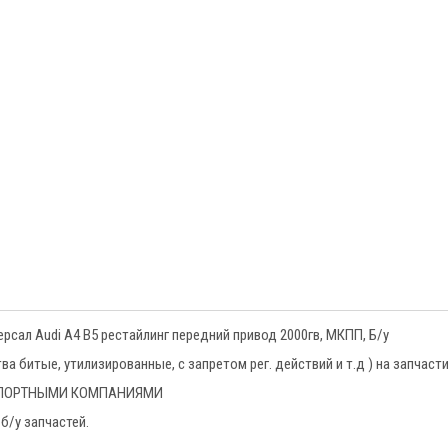
сал Audi A4 B5 рестайлинг передний привод 2000гв, МКПП, Б/у
 битые, утилизированные, с запретом рег. действий и т.д ) на запчаст
НСПОРТНЫМИ КОМПАНИЯМИ
б/у запчастей.