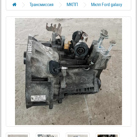
Трансмиссия
МКПП
Мкпп Ford galaxy