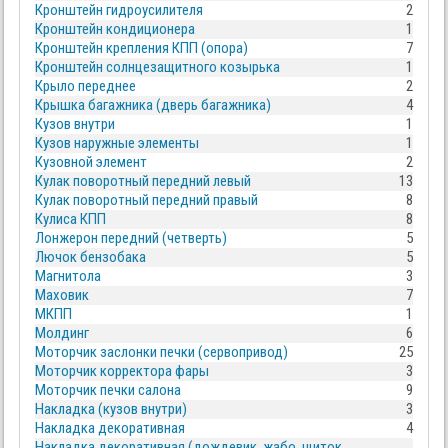
Кронштейн гидроусилителя
2
Кронштейн кондиционера
1
Кронштейн крепления КПП (опора)
7
Кронштейн солнцезащитного козырька
1
Крыло переднее
2
Крышка багажника (дверь багажника)
4
Кузов внутри
1
Кузов наружные элементы
1
Кузовной элемент
2
Кулак поворотный передний левый
13
Кулак поворотный передний правый
8
Кулиса КПП
8
Лонжерон передний (четверть)
5
Лючок бензобака
5
Магнитола
3
Маховик
7
МКПП
1
Молдинг
6
Моторчик заслонки печки (сервопривод)
25
Моторчик корректора фары
3
Моторчик печки салона
9
Накладка (кузов внутри)
3
Накладка декоративная
4
Накладка декоративная (дождевик, жабо, щиток