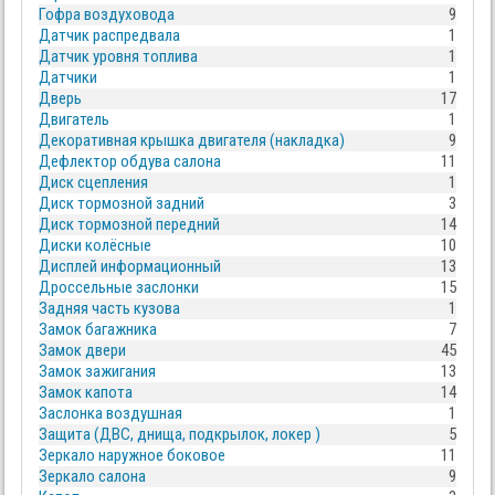
Гофра воздуховода
9
Датчик распредвала
1
Датчик уровня топлива
1
Датчики
1
Дверь
17
Двигатель
1
Декоративная крышка двигателя (накладка)
9
Дефлектор обдува салона
11
Диск сцепления
1
Диск тормозной задний
3
Диск тормозной передний
14
Диски колёсные
10
Дисплей информационный
13
Дроссельные заслонки
15
Задняя часть кузова
1
Замок багажника
7
Замок двери
45
Замок зажигания
13
Замок капота
14
Заслонка воздушная
1
Защита (ДВС, днища, подкрылок, локер )
5
Зеркало наружное боковое
11
Зеркало салона
9