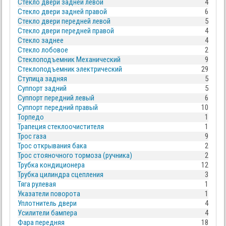
Стекло двери задней левой
4
Стекло двери задней правой
6
Стекло двери передней левой
5
Стекло двери передней правой
4
Стекло заднее
4
Стекло лобовое
2
Стеклоподъемник Механический
9
Стеклоподъемник электрический
29
Ступица задняя
5
Суппорт задний
5
Суппорт передний левый
6
Суппорт передний правый
10
Торпедо
1
Трапеция стеклоочистителя
1
Трос газа
9
Трос открывания бака
2
Трос стояночного тормоза (ручника)
2
Трубка кондиционера
12
Трубка цилиндра сцепления
3
Тяга рулевая
1
Указатели поворота
1
Уплотнитель двери
4
Усилители бампера
4
Фара передняя
18