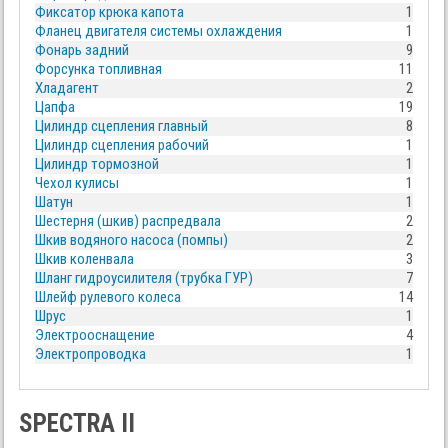
Фиксатор крюка капота
1
Фланец двигателя системы охлаждения
1
Фонарь задний
9
Форсунка топливная
11
Хладагент
2
Цапфа
19
Цилиндр сцепления главный
8
Цилиндр сцепления рабочий
1
Цилиндр тормозной
1
Чехол кулисы
1
Шатун
1
Шестерня (шкив) распредвала
2
Шкив водяного насоса (помпы)
2
Шкив коленвала
3
Шланг гидроусилителя (трубка ГУР)
7
Шлейф рулевого колеса
14
Шрус
1
Электрооснащение
4
Электропроводка
1
SPECTRA II