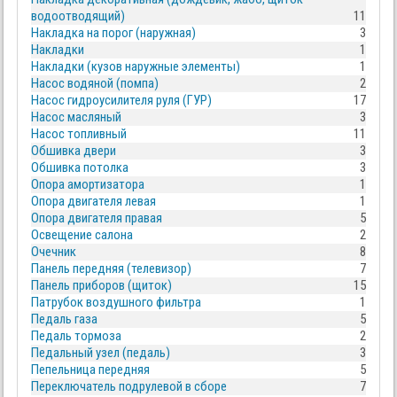
водоотводящий)
11
Накладка на порог (наружная)
3
Накладки
1
Накладки (кузов наружные элементы)
1
Насос водяной (помпа)
2
Насос гидроусилителя руля (ГУР)
17
Насос масляный
3
Насос топливный
11
Обшивка двери
3
Обшивка потолка
3
Опора амортизатора
1
Опора двигателя левая
1
Опора двигателя правая
5
Освещение салона
2
Очечник
8
Панель передняя (телевизор)
7
Панель приборов (щиток)
15
Патрубок воздушного фильтра
1
Педаль газа
5
Педаль тормоза
2
Педальный узел (педаль)
3
Пепельница передняя
5
Переключатель подрулевой в сборе
7