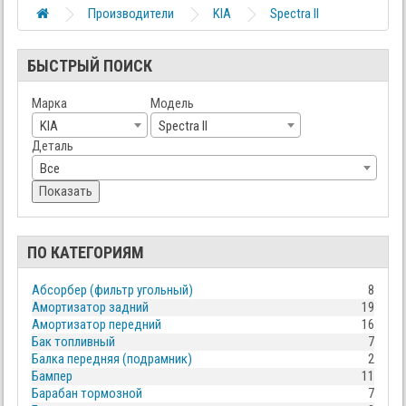
Производители
KIA
Spectra II
БЫСТРЫЙ ПОИСК
Марка
Модель
KIA
Spectra II
Деталь
Все
Показать
ПО КАТЕГОРИЯМ
Абсорбер (фильтр угольный)
8
Амортизатор задний
19
Амортизатор передний
16
Бак топливный
7
Балка передняя (подрамник)
2
Бампер
11
Барабан тормозной
7