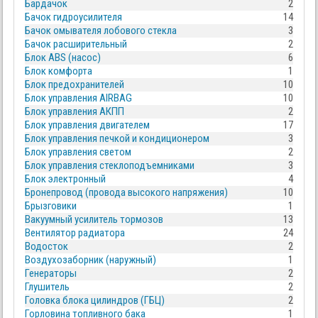
Бардачок
2
Бачок гидроусилителя
14
Бачок омывателя лобового стекла
3
Бачок расширительный
2
Блок ABS (насос)
6
Блок комфорта
1
Блок предохранителей
10
Блок управления AIRBAG
10
Блок управления АКПП
2
Блок управления двигателем
17
Блок управления печкой и кондиционером
3
Блок управления светом
2
Блок управления стеклоподъемниками
3
Блок электронный
4
Бронепровод (провода высокого напряжения)
10
Брызговики
1
Вакуумный усилитель тормозов
13
Вентилятор радиатора
24
Водосток
2
Воздухозаборник (наружный)
1
Генераторы
2
Глушитель
2
Головка блока цилиндров (ГБЦ)
2
Горловина топливного бака
1