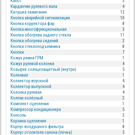
Капот
3
Карданчик рулевого вала
4
Катушка зажигания
12
Кнопка аварийной сигнализации
10
Кнопка корректора фар
8
Кнопка многофункциональная
3
Кнопка обогрева заднего стекла
11
Кнопка обогрева сидений
2
Кнопка стеклоподъемника
8
Кнопки
7
Кожух ремня ГРМ
1
Кожух рулевой колонки
4
Козырек солнцезащитный (внутри)
5
Коленвал
1
Коллектор впускной
4
Коллектор выпускной
4
Колонка рулевая
4
Колпак колёсный
2
Комплект сцепления
1
Компрессор кондиционера
5
Консоль
2
Корзина сцепления
1
Корпус воздушного фильтра
8
Корпус отопителя салона (печка)
5