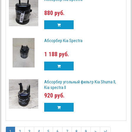
880 руб.
Абсорбер Kia Spectra
1 188 руб.
Абсорбер угольный фильтр Kia Shuma II,
Kia spectra II
920 руб.
1
2
3
4
5
6
7
8
9
>
>|