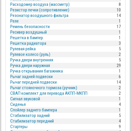
Расходомер воздуха (массметр)
8
Резистор печки (сопротивление)
10
Резонатор воздушного фильтра
14
Реле
1
Ремень безопасности
17
Ресивер воздушный
1
Решетка в бампер
1
Решетка радиатора
3
Рулевая рейка
5
Рулевое колесо (руль)
2
Ручка двери внутренняя
5
Ручка двери наружная
29
Ручка открывания багажника
1
Рычаг задней подвески
6
Рычаг передней подвески
14
Рычаг стояночного тормоза (ручник)
2
СВАП комплект для перевода АКПП-МКПП
2
Сигнал звуковой
1
Сиденья
4
Спойлер заднего бампера
1
Стабилизатор задний
5
Стабилизатор передний
4
Стартеры
9