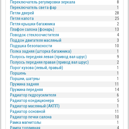
Переключатель регулировки зеркала
8
Переключатель света фар
1
Петли дверей
28
Петля капота
25
Петля крышки багажника
2
Плафон салона (фонарь)
13
Поводок стеклоочистителя
4
Поддон двигателя масляный
3
Подушка безопасности
10
Полка задняя (шторка багажника)
1
Полуось передняя левая (привод вал шрус)
9
Полуось передняя правая (привод вал шрус)
2
Порог кузова (левый, правый)
1
Поршень
1
Поршни, шатуны
1
Пружина задняя
11
Пружина передняя
14
Радиатор гидроусилителя
6
Радиатор кондиционера
5
Радиатор масляный (АКПП)
1
Радиатор основной
11
Радиатор печки салона
10
Рамка магнитолы
1
Рампа топливная
4