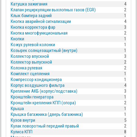
Катушка зажигания
4
Клапан рециркуляции выхлопных газов (EGR)
2
Клык бампера задний
1
Кнопка аварийной сигнализации
4
Кнопка корректора фар
3
Кнопка многофункциональная
2
Кнопки
1
Кожух рулевой колонки
1
Козырек солнцезащитный (внутри)
1
Коллектор впускной
3
Коллектор выпускной
2
Колонка рулевая
2
Комплект сцепления
1
Компрессор кондиционера
1
Корпус воздушного фильтра
4
Крепление АКБ (корпус/подставка)
3
Кронштейн генератора
1
Кронштейн крепления КПП (опора)
2
Крыша
1
Крышка багажника (дверь багажника)
1
Кузов внутри
5
Кулак поворотный передний правый
2
Кулиса КПП
8