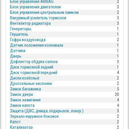
Блок управления AIRBAG
2
Блок управления двигателем
3
Блок управления центральным замком
2
Вакуумный усилитель тормозов
3
Вентилятор радиатора
3
Генераторы
1
Глушитель
1
Гофра воздуховода
2
Датчик положения коленвала
1
Датчики
1
Дверь
1
Дефлектор обдува салона
3
Диск тормозной задний
1
Диск тормозной передний
4
Диски колёсные
2
Дроссельные заслонки
2
Замок багажника
5
Замок двери
20
Замок зажигания
4
Замок капота
4
Защита (ДВС, днища, подкрылок, локер )
3
Зеркало наружное боковое
2
Капот
2
Катализатор
2