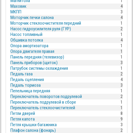
Магнитола
1
Маховик
4
МКПП
3
Моторчик печки салона
4
Моторчик стеклоочистителя передний
1
Насос гидроусилителя руля (ГУР)
2
Насос топливный
1
Обшивка потолка
4
Опора амортизатора
1
Опора двигателя правая
1
Панель передняя (телевизор)
1
Панель приборов (щиток)
3
Патрубок системы охлаждения
1
Педаль газа
2
Педаль сцепления
4
Педаль тормоза
3
Пепельница передняя
1
Переключатель поворотов подрулевой
2
Переключатель подрулевой в сборе
1
Переключатель стеклоочистителей
1
Петли дверей
8
Петля капота
9
Петля крышки багажника
3
Плафон салона (фонарь)
2