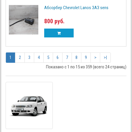
Абсорбер Chevrolet Lanos ЗАЗ sens
800 руб.
1
2
3
4
5
6
7
8
9
>
>|
Показано с 1 по 15 из 359 (всего 24 страниц)