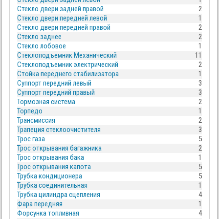
Стекло двери задней правой
2
Стекло двери передней левой
1
Стекло двери передней правой
2
Стекло заднее
2
Стекло лобовое
1
Стеклоподъемник Механический
11
Стеклоподъемник электрический
2
Стойка переднего стабилизатора
1
Суппорт передний левый
3
Суппорт передний правый
3
Тормозная система
2
Торпедо
1
Трансмиссия
2
Трапеция стеклоочистителя
3
Трос газа
5
Трос открывания багажника
2
Трос открывания бака
1
Трос открывания капота
5
Трубка кондиционера
5
Трубка соединительная
1
Трубка цилиндра сцепления
4
Фара передняя
1
Форсунка топливная
4