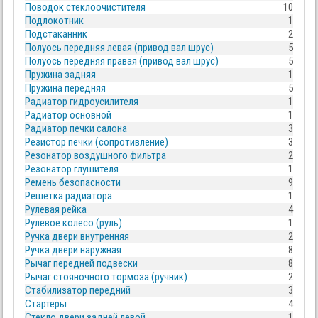
Поводок стеклоочистителя
10
Подлокотник
1
Подстаканник
2
Полуось передняя левая (привод вал шрус)
5
Полуось передняя правая (привод вал шрус)
5
Пружина задняя
1
Пружина передняя
5
Радиатор гидроусилителя
1
Радиатор основной
1
Радиатор печки салона
3
Резистор печки (сопротивление)
3
Резонатор воздушного фильтра
2
Резонатор глушителя
1
Ремень безопасности
9
Решетка радиатора
1
Рулевая рейка
4
Рулевое колесо (руль)
1
Ручка двери внутренняя
2
Ручка двери наружная
8
Рычаг передней подвески
8
Рычаг стояночного тормоза (ручник)
2
Стабилизатор передний
3
Стартеры
4
Стекло двери задней левой
1