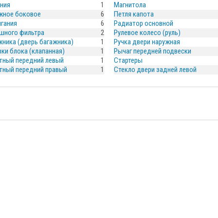
ания
1
Магнитола
жное боковое
6
Петля капота
гания
6
Радиатор основной
шного фильтра
2
Рулевое колесо (руль)
ника (дверь багажника)
1
Ручка двери наружная
ки блока (клапанная)
1
Рычаг передней подвески
тный передний левый
1
Стартеры
тный передний правый
1
Стекло двери задней левой