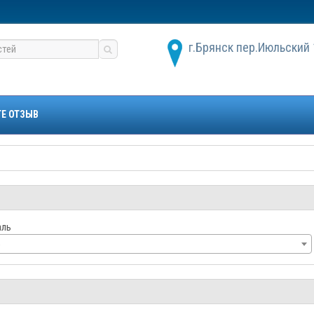
г.Брянск пер.Июльский 
ТЕ ОТЗЫВ
аль
е