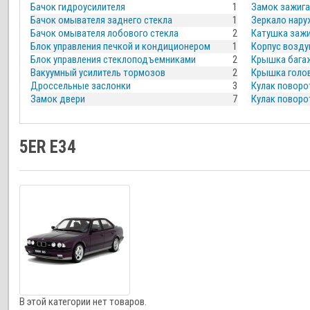
Бачок гидроусилителя
1
Замок зажиг
Бачок омывателя заднего стекла
1
Зеркало нару
Бачок омывателя лобового стекла
2
Катушка зажи
Блок управления печкой и кондиционером
1
Корпус возду
Блок управления стеклоподъемниками
2
Крышка багаж
Вакуумный усилитель тормозов
2
Крышка голов
Дроссельные заслонки
3
Кулак поворо
Замок двери
7
Кулак поворо
5ER E34
В этой категории нет товаров.