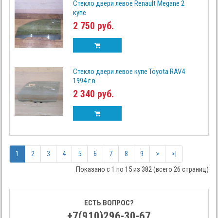
Стекло двери левое Renault Megane 2
купе
2 750 руб.
Стекло двери левое купе Toyota RAV4
1994 г.в.
2 340 руб.
1
2
3
4
5
6
7
8
9
>
>|
Показано с 1 по 15 из 382 (всего 26 страниц)
ЕСТЬ ВОПРОС?
+7(910)296-30-67