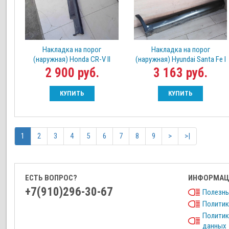
Накладка на порог
Накладка на порог
(наружная) Honda CR-V II
(наружная) Hyundai Santa Fe I
2 900 руб.
3 163 руб.
КУПИТЬ
КУПИТЬ
1
2
3
4
5
6
7
8
9
>
>|
ЕСТЬ ВОПРОС?
ИНФОРМАЦ
+7(910)296-30-67
Полезны
Политик
Политик
данных