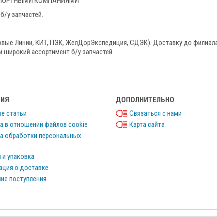
НСПОРТНЫМИ КОМПАНИЯМИ
б/у запчастей.
овые Линии, КИТ, ПЭК, ЖелДорЭкспедиция, СДЭК). Доставку до филиал
и широкий ассортимент б/у запчастей.
ИЯ
ДОПОЛНИТЕЛЬНО
е статьи
Связаться с нами
а в отношении файлов cookie
Карта сайта
а обработки персональных
 и упаковка
ция о доставке
ие поступления