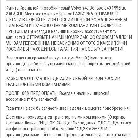
Купить Кронштейн коробки левый Volvo s40 Вольво с40 1996г.в.
2.0I АКПП Местоположение Брянск РАЗБОРКА ОТПРАВЛЯЕТ
ДЕТАЛИ В ЛЮБОЙ РЕГИОН РОССИИ ПОЧТОЙ РФ НАЛОЖЕННЫМ
ПЛАТЕЖОМ И ТРАНСПОРТНЫМИ КОМПАНИЯМИ ПОСЛЕ 100%
ПРЕДОПЛАТЫ.Всегда в наличии широкий ассортимент б/у
запчастей. ОТПРАВЬТЕ НА НАШ НОМЕР СМС СО СЛОВОМ "АЛЛО" И
МЫ ВАМ ПЕРЕЗВОНИМ, НЕ ЗАВИСИМО ОТ ТОГО В КАКОЙ ТОЧКИ
РОССИИ ВЫ НАХОДИТЕСЬ. ГАРАНТИЯ НА ВСЕ Б/У ЗАПЧАСТИ!.
Выезжаем на срочный выкуп автомобилей ( импортного
производства битые, утилизированные, с запретом рег. действий
и т.д ) на запчасти
РАЗБОРКА ОТПРАВЛЯЕТ ДЕТАЛИ В ЛЮБОЙ РЕГИОН РОССИИ
ТРАНСПОРТНЫМИ КОМПАНИЯМИ
ПОСЛЕ 100% ПРЕДОПЛАТЫ. Всегда в наличии широкий
ассортимент б/у запчастей.
Гарантия на все бу запчасти две недели с момента приобретения
Доставка производится транспортными компаниями (Энергия,
Деловые Линии, КИТ, ПЭК, ЖелДорЭкспедиция, СДЭК). Доставку
до филиала транспортной компании "СДЭК и ЭНЕРГИЯ"
производим сами - бесплатно. Предварительная упаковка за наш