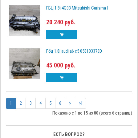
ГБЦ 1.8i 4G93 Mitsubishi Carisma I
20 240 руб.
Гбц 1.8i audi a6 c5 058103373D
45 000 руб.
1
2
3
4
5
6
>
>|
Показано с 1 по 15 из 80 (всего 6 страниц)
ЕСТЬ ВОПРОС?