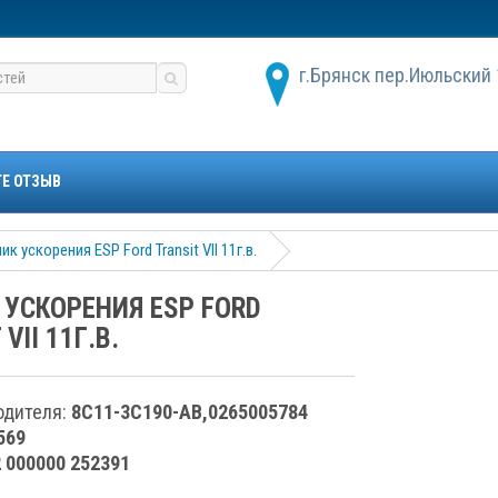
г.Брянск пер.Июльский 
ТЕ ОТЗЫВ
ик ускорения ESP Ford Transit VII 11г.в.
 УСКОРЕНИЯ ESP FORD
VII 11Г.В.
одителя:
8C11-3C190-AB,0265005784
569
2 000000 252391