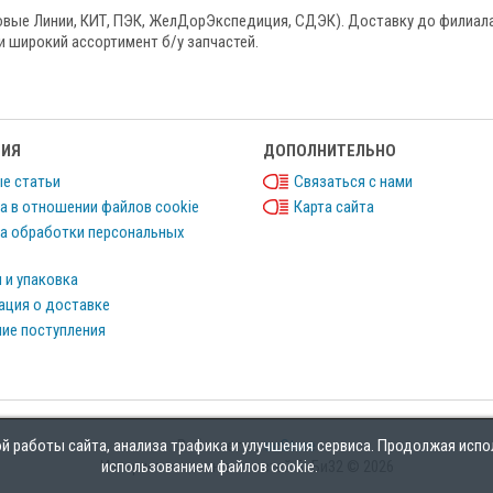
овые Линии, КИТ, ПЭК, ЖелДорЭкспедиция, СДЭК). Доставку до филиала
и широкий ассортимент б/у запчастей.
ИЯ
ДОПОЛНИТЕЛЬНО
е статьи
Связаться с нами
а в отношении файлов cookie
Карта сайта
а обработки персональных
 и упаковка
ция о доставке
ие поступления
 работы сайта, анализа трафика и улучшения сервиса. Продолжая испо
Работает на
ocStore
использованием файлов cookie.
Интернет магазин запчастей БиБи32 © 2026