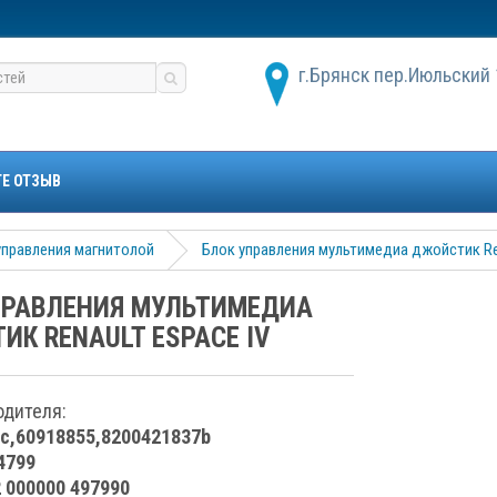
г.Брянск пер.Июльский 
ТЕ ОТЗЫВ
управления магнитолой
Блок управления мультимедиа джойстик Ren
ПРАВЛЕНИЯ МУЛЬТИМЕДИА
К RENAULT ESPACE IV
одителя:
c,60918855,8200421837b
4799
2 000000 497990