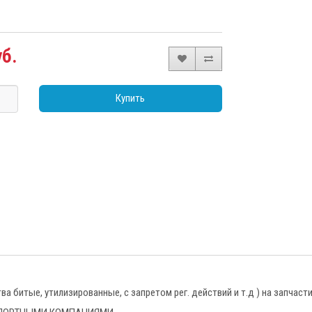
уб.
Купить
 битые, утилизированные, с запретом рег. действий и т.д ) на запчаст