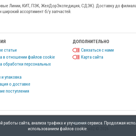
овые Линии, КИТ, ПЭК, ЖелДорЭкспедиция, СДЭК). Доставку до филиала
и широкий ассортимент б/у запчастей.
ИЯ
ДОПОЛНИТЕЛЬНО
е статьи
Связаться с нами
а в отношении файлов cookie
Карта сайта
а обработки персональных
 и упаковка
ция о доставке
ие поступления
 работы сайта, анализа трафика и улучшения сервиса. Продолжая испо
Работает на
ocStore
использованием файлов cookie.
Интернет магазин запчастей БиБи32 © 2026