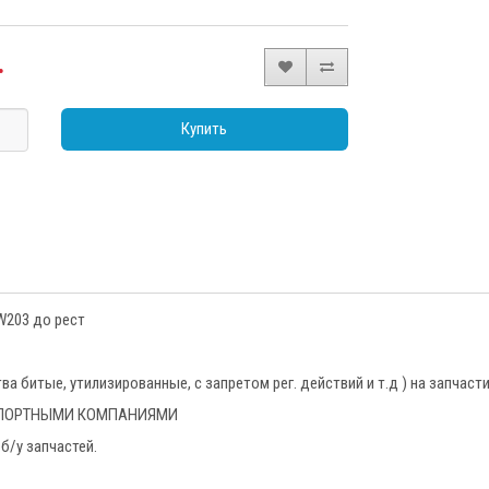
.
Купить
W203 до рест
 битые, утилизированные, с запретом рег. действий и т.д ) на запчаст
НСПОРТНЫМИ КОМПАНИЯМИ
б/у запчастей.