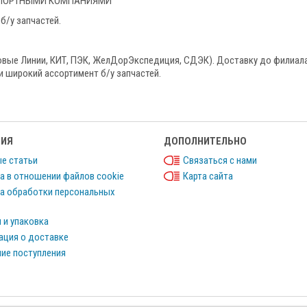
НСПОРТНЫМИ КОМПАНИЯМИ
б/у запчастей.
овые Линии, КИТ, ПЭК, ЖелДорЭкспедиция, СДЭК). Доставку до филиала
и широкий ассортимент б/у запчастей.
ИЯ
ДОПОЛНИТЕЛЬНО
е статьи
Связаться с нами
а в отношении файлов cookie
Карта сайта
а обработки персональных
 и упаковка
ция о доставке
ие поступления