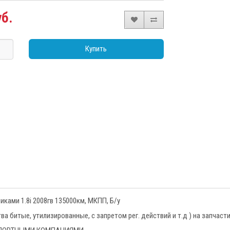
уб.
Купить
иками 1.8i 2008гв 135000км, МКПП, Б/у
 битые, утилизированные, с запретом рег. действий и т.д ) на запчаст