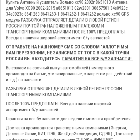
Купить Антенный усилитель Вольво хс90 2002г 8651013 Антенна
для Volvo XC90 2002-2015 a8651013 02w2801 30657501 34e0923c
34е0923с 8641263 8641263-1 8641262-1 8641262 вольво xc90 GPS
модуль РАЗБОРКА ОТПРАВЛЯЕТ ДЕТАЛИ В ЛЮБОЙ РЕГИОН
РОССИИ ПОЧТОЙ РФ НАЛОЖЕННЫМ ПЛАТЕЖОМ И
ТРАНСПОРТНЫМИ КОМПАНИЯМИ ПОСЛЕ 100% ПРЕДОПЛАТЫ.
Всегда в наличии широкий ассортимент б/у запчастей.
ОТПРАВЬТЕ НА НАШ НОМЕР СМС СО СЛОВОМ "АЛЛО" И МЫ
ВАМ ПЕРЕЗВОНИМ, НЕ ЗАВИСИМО ОТ ТОГО В КАКОЙ ТОЧКИ
РОССИИ ВЫ НАХОДИТЕСЬ.
ГАРАНТИЯ НА ВСЕ Б/У ЗАПЧАСТИ!.
Выезжаем на срочный выкуп автомобилей ( импортного
производства битые, утилизированные, с запретом рег. действий
и т.д ) на запчасти
РАЗБОРКА ОТПРАВЛЯЕТ ДЕТАЛИ В ЛЮБОЙ РЕГИОН РОССИИ
ТРАНСПОРТНЫМИ КОМПАНИЯМИ
ПОСЛЕ 100% ПРЕДОПЛАТЫ. Всегда в наличии широкий
ассортимент б/у запчастей.
Гарантия на все бу запчасти две недели с момента приобретения
Доставка производится транспортными компаниями (Энергия,
Деловые Линии, КИТ, ПЭК, ЖелДорЭкспедиция, СДЭК). Доставку
до филиала транспортной компании "СДЭК и ЭНЕРГИЯ"