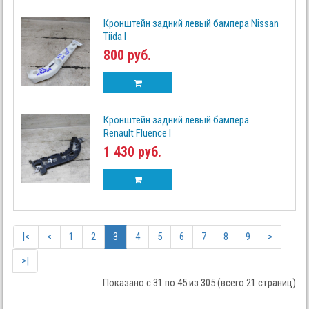
Кронштейн задний левый бампера Nissan
Tiida I
800 руб.
Кронштейн задний левый бампера
Renault Fluence I
1 430 руб.
|<
<
1
2
3
4
5
6
7
8
9
>
>|
Показано с 31 по 45 из 305 (всего 21 страниц)