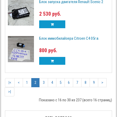
Блок запуска двигателя Renault Scenic 2
2 530 руб.
Блок иммобилайзера Citroen C4 05г.в.
800 руб.
|<
<
1
2
3
4
5
6
7
8
9
>
>|
Показано с 16 по 30 из 237 (всего 16 страниц)